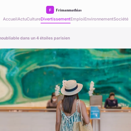
Accueil
Actu
Culture
Divertissement
Emploi
Environnement
Société
inoubliable dans un 4 étoiles parisien