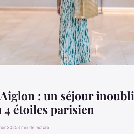
 Aiglon : un séjour inoubl
 4 étoiles parisien
rier 2025
3 min de lecture