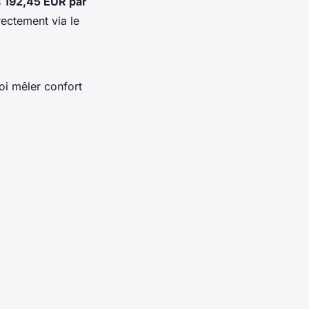
s
192,45 EUR par
rectement via le
oi mêler confort