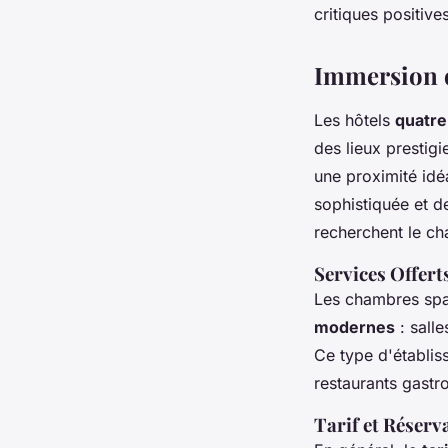
critiques positive
Immersion da
Les hôtels
quatre
des lieux prestig
une proximité idé
sophistiquée et d
recherchent le ch
Services Offert
Les chambres spa
modernes
: sall
Ce type d'établis
restaurants gastr
Tarif et Réserv