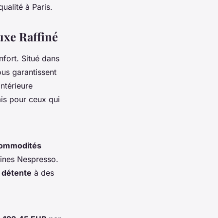
ualité à Paris.
uxe Raffiné
nfort. Situé dans
ous garantissent
ntérieure
is pour ceux qui
ommodités
hines Nespresso.
 détente
à des