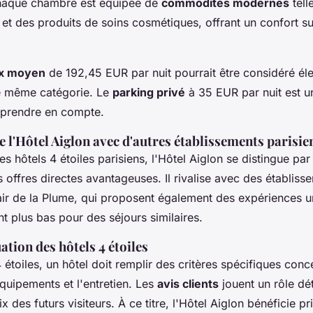
Chaque chambre est équipée de
commodités modernes
tell
et des produits de soins cosmétiques, offrant un confort s
ix moyen
de 192,45 EUR par nuit pourrait être considéré él
de même catégorie. Le
parking privé
à 35 EUR par nuit est u
 prendre en compte.
l'Hôtel Aiglon avec d'autres établissements parisie
s hôtels 4 étoiles parisiens, l'Hôtel Aiglon se distingue pa
s offres directes avantageuses. Il rivalise avec des établi
ir de la Plume, qui proposent également des expériences u
t plus bas pour des séjours similaires.
ation des hôtels 4 étoiles
 étoiles, un hôtel doit remplir des critères spécifiques conce
équipements et l'entretien. Les
avis clients
jouent un rôle dé
ix des futurs visiteurs. À ce titre, l'Hôtel Aiglon bénéficie 