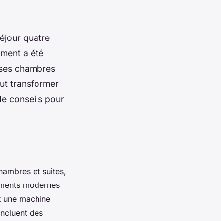
séjour quatre
ement a été
s ses chambres
ut transformer
de conseils pour
hambres et suites,
pements modernes
et une machine
incluent des