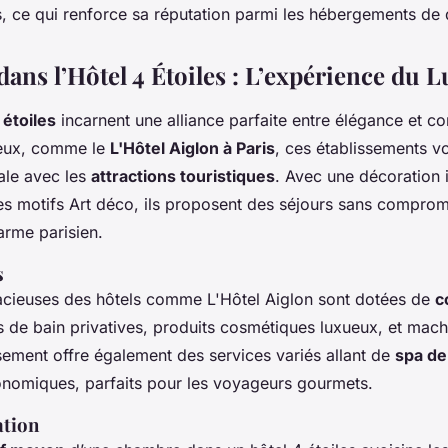
s, ce qui renforce sa réputation parmi les hébergements de q
ns l’Hôtel 4 Étoiles : L’expérience du L
 étoiles
incarnent une alliance parfaite entre élégance et co
ieux, comme le
L'Hôtel Aiglon à Paris
, ces établissements v
ale avec les
attractions touristiques
. Avec une décoration i
es motifs Art déco, ils proposent des séjours sans comprom
arme parisien.
s
cieuses des hôtels comme L'Hôtel Aiglon sont dotées de
c
es de bain privatives, produits cosmétiques luxueux, et mac
sement offre également des services variés allant de
spa de
onomiques, parfaits pour les voyageurs gourmets.
ation