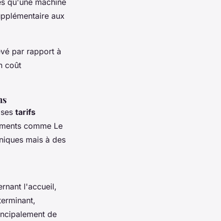
es qu'une machine
upplémentaire aux
evé par rapport à
n coût
ns
r ses
tarifs
ssements comme Le
niques mais à des
rnant l'accueil,
terminant,
principalement de