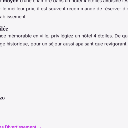
if moyen
d’une chambre dans un hôtel 4 étoiles avoisine le
r le meilleur prix, il est souvent recommandé de réserver di
établissement.
ilée
ce mémorable en ville, privilégiez un hôtel 4 étoiles. De qu
ge historique, pour un séjour aussi apaisant que revigorant.
zo
cles Divertissement →