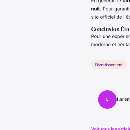
En général, le
tar
nuit
. Pour garanti
site officiel de l'
Conclusion Éto
Pour une expérien
moderne et hérita
Divertissement
Loren
L
Voir tous les arti