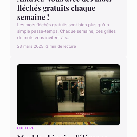
fléchés gratuits chaque
semaine !
Les mots fléchés gratuits sont bien plus qu'un
simple passe-temps. Chaque semaine, ces grilles
de mots vous invitent à s...
23 mars 2025
3 min de lecture
CULTURE