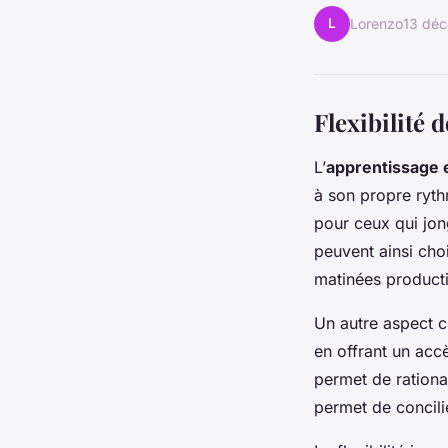
L
Lorenzo
13 dé
Flexibilité 
L’
apprentissage 
à son propre ryth
pour ceux qui jon
peuvent ainsi choi
matinées producti
Un autre aspect cr
en offrant un acc
permet de rationa
permet de concili