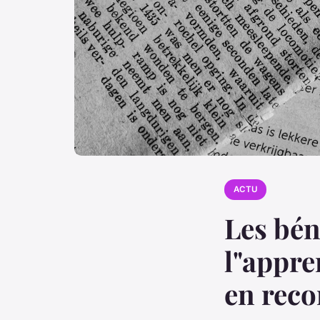
ACTU
Les bén
l"appre
en reco