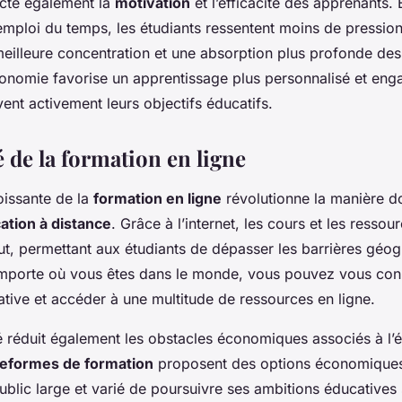
pacte également la
motivation
et l’efficacité des apprenants. 
 emploi du temps, les étudiants ressentent moins de pression
meilleure concentration et une absorption plus profonde de
tonomie favorise un apprentissage plus personnalisé et eng
ent activement leurs objectifs éducatifs.
é de la formation en ligne
issante de la
formation en ligne
révolutionne la manière do
ation à distance
. Grâce à l’internet, les cours et les ressou
ut, permettant aux étudiants de dépasser les barrières géo
 importe où vous êtes dans le monde, vous pouvez vous con
tive et accéder à une multitude de ressources en ligne.
té réduit également les obstacles économiques associés à l’
teformes de formation
proposent des options économiques 
ublic large et varié de poursuivre ses ambitions éducatives