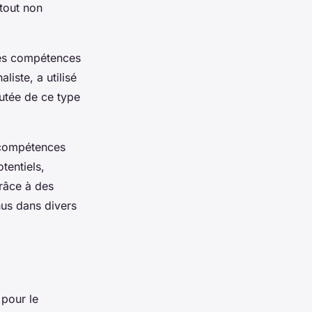
atout non
des compétences
liste, a utilisé
utée de ce type
 compétences
tentiels,
râce à des
nus dans divers
 pour le