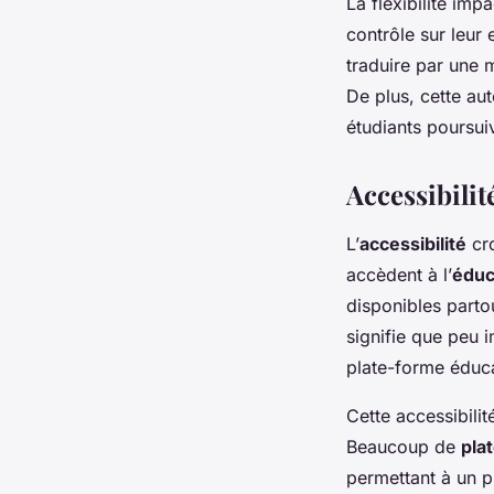
La flexibilité im
contrôle sur leur
traduire par une 
De plus, cette au
étudiants poursuiv
Accessibilit
L’
accessibilité
cro
accèdent à l’
éduc
disponibles parto
signifie que peu
plate-forme éduca
Cette accessibili
Beaucoup de
pla
permettant à un p