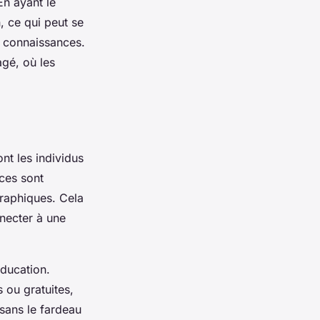
En ayant le
, ce qui peut se
s connaissances.
agé, où les
nt les individus
rces sont
graphiques. Cela
necter à une
éducation.
ou gratuites,
 sans le fardeau