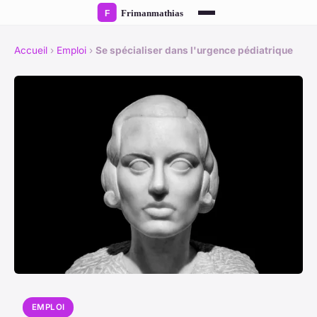
Accueil
›
Emploi
›
Se spécialiser dans l'urgence pédiatrique
EMPLOI