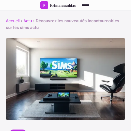
Accueil
›
Actu
›
Découvrez les nouveautés incontournables
sur les sims actu