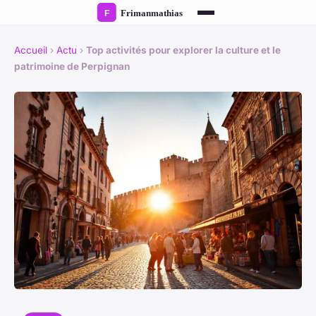
Accueil
›
Actu
›
Top activités pour explorer la culture et le
patrimoine de Perpignan