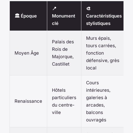
📍
🎨
🏛️ Époque
Monument
Caractéristiques
clé
stylistiques
Murs épais,
Palais des
tours carrées,
Rois de
Moyen Âge
fonction
Majorque,
défensive, grès
Castillet
local
Cours
Hôtels
intérieures,
particuliers
galeries à
Renaissance
du centre-
arcades,
ville
balcons
ouvragés